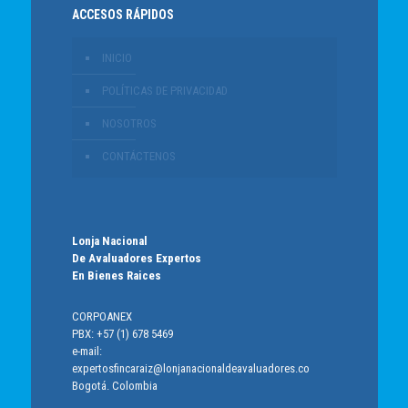
ACCESOS RÁPIDOS
INICIO
POLÍTICAS DE PRIVACIDAD
NOSOTROS
CONTÁCTENOS
Lonja Nacional
De Avaluadores Expertos
En Bienes Raices
CORPOANEX
PBX: +57 (1) 678 5469
e-mail:
expertosfincaraiz@lonjanacionaldeavaluadores.co
Bogotá. Colombia